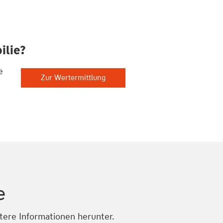
ilie?
e
Zur Wertermittlung
e
itere Informationen herunter.