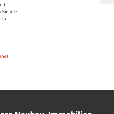
und
Sie jetzt
 in
rne!