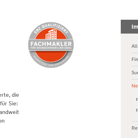
Im
Al
Fi
Su
Ne
rte, die
für Sie:
landweit
on
Re