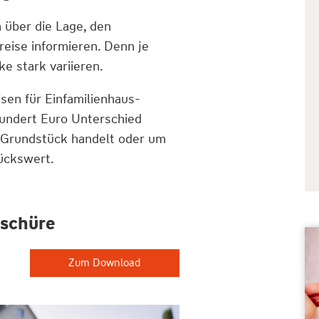
 über die Lage, den
eise informieren. Denn je
e stark variieren.
en für Einfamilienhaus-
hundert Euro Unterschied
s Grundstück handelt oder um
ückswert.
oschüre
Zum Download