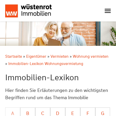
Startseite
»
Eigentümer
»
Vermieten
»
Wohnung vermieten
»
Immobilien-Lexikon Wohnungsvermietung
Immobilien-Lexikon
Hier finden Sie Erläuterungen zu den wichtigsten
Begriffen rund um das Thema Immobilie
A
B
C
D
E
F
G