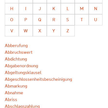
H
I
J
K
L
M
N
O
P
Q
R
S
T
U
V
W
X
Y
Z
Abberufung
Abbruchswert
Abdichtung
Abgabenordnung
Abgeltungsklausel
Abgeschlossenheitsbescheinigung
Abmarkung
Abnahme
Abriss
Abschlagszahlung