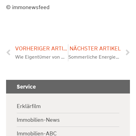
© immonewsfeed
VORHERIGER ARTIKEL
NÄCHSTER ARTIKEL
Wie Eigentümer von Renovierungsdarlehen profitieren können
Sommerliche Energieoptimierung: Solaranlagen als Investition für Eigentümer
Service
Erklärfilm
Immobilien-News
Immobilien-ABC