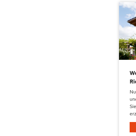
We
Ri
Nu
un
Si
erz