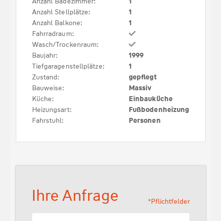
Anzahl Badezimmer:
1
Anzahl Stellplätze:
1
Anzahl Balkone:
1
Fahrradraum:
Wasch/Trockenraum:
Baujahr:
1999
Tiefgaragenstellplätze:
1
Zustand:
gepflegt
Bauweise:
Massiv
Küche:
Einbauküche
Heizungsart:
Fußbodenheizung
Fahrstuhl:
Personen
Ihre Anfrage
*Pflichtfelder